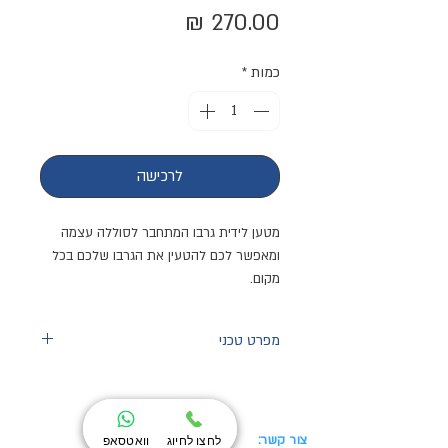
מחיר
כמות
*
לרכישה
מטען לידית גרבו המתחבר לסוללה עצמה
ומאפשר לכם להטעין את הגרבו שלכם בכל
מקום.
המטען הוא אותו מטען הכלול בערכה של
ידית הגרבו ככה שבמידה ואיבדתם או קרה
מפרט טכני
משהו למטען שלכם אל דאגה כי תמיד אפשר
לקנות אחד חדש.
סוג
ממיר AC/DC
מתח
100 | 110 | 240
צור קשר:
מוצרים:
לחצו לחיוג
וואטסאפ