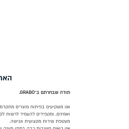
גרבו ישראל
ידית ואקום
ונטוזה
חנות
האחריות הי
תודה שבחרתם ב־GRABO.
אנו משקיעים בפיתוח מוצרים מתקדמי
ואמינים, ומקפידים להעמיד לרשות לקו
מעטפת שירות מקצועית ונגישה.
אנו רואים חשיבות רבה במתן מענה יעי