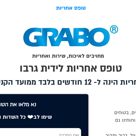
משווקים מורשים
טופס אחריות
צור קשר
בלוג
מחויבים לאיכות, שירות ואחריות
טופס אחריות לידית גרבו
נה ל- 12 חודשים בלבד ממועד הקניה
נא מלאו את הטו
ם, בטוחים
שימו לב❤️ כל השדות ה
חותינו גם
ל, ברור ומהיר